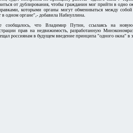
виться от дублирования, чтобы гражданин мог прийти в одно ок
правками, которыми органы могут обмениваться между собой 
т в одном органе",- добавила Набиуллина.
ее сообщалось, что Владимир Путин, ссылаясь на нову
страции прав на недвижимость, разработанную Минэкономраз
ещал россиянам в будущем введение принципа "одного окна" в э