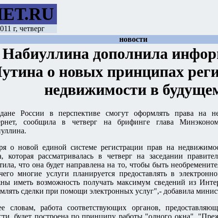
ЕТ.RU
011 г, четверг
новости
Набиуллина дополнила инфо
утина о новых принципах рег
недвижимости в будуще
дане России в перспективе смогут оформлять права на н
ернет, сообщила в четверг на брифинге глава Минэконом
уллина.
ря о новой единой системе регистрации прав на недвижимос
а, которая рассматривалась в четверг на заседании правите
тила, что она будет направлена на то, чтобы быть необременит
чего многие услуги планируется предоставлять в электронно
ны иметь возможность получать максимум сведений из Интер
млять сделки при помощи электронных услуг",- добавила минис
е словам, работа соответствующих органов, предоставляю
сти, будет построена по принципу работы "одного окна". "Пре