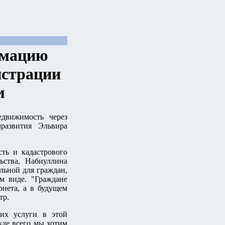
рмацию
истрации
м
едвижимость через
развития Эльвира
ть и кадастрового
льства, Набиуллина
ельной для граждан,
м виде. "Граждане
нета, а в будущем
тр.
щих услуги в этой
жде всего мы хотим