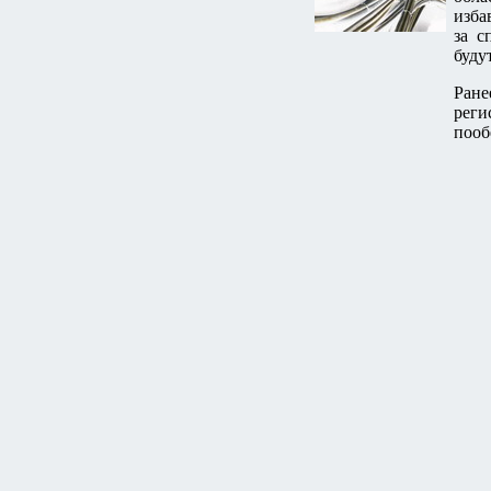
изба
за с
буду
Ран
реги
пооб