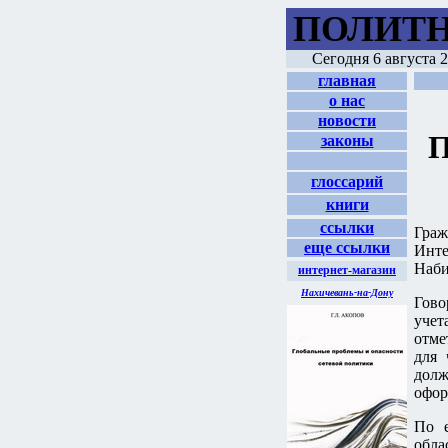
ПОЛИТН
Сегодня
6 августа 2
главная
о нас
новости
П
законы
глоссарий
книги
ссылки
Граж
еще ссылки
Инт
Наби
интернет-магазин
Нахичевань-на-Дону
Гово
учет
отме
для 
долж
офор
По е
обла