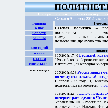
ПОЛИТНЕТ.
Информационно-аналитический портал с
Сегодня
9 августа 2012 г, воскр
главная
Глоссар
о нас
Сетевая политика
– пол
посредством и с помощ
новости
коммуникационных компью
законы
пользования (преимущественно
глоссарий
новост
книги
Вести.net: нова
30.5.2009г. 17:40
ссылки
"Российское киберополчение о
еще ссылки
Интернета", "Очередная киберв
Наши партнеры:
Россия заняла че
29.5.2009г. 9:58
по числу пользователей интер
В апреле 2009 года 31,3 миллио
пользовались интернетом...
под
Дело о призывах
19.5.2009г. 22:41
интернет расследуют в Чечне
Управление ФСБ России по Чеч
расследует дело Ильмана Эстам