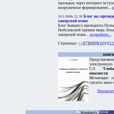
призывах через интернет вступ
вооруженное формирование...
п
Блог экс-презид
19.5.2009г. 22:39
хакерской атаке
Блог бывшего президента Поль
Нобелевской премии мира Леха
хакерской атаке...
подробнее...
Страницы:
<<
||[
7
][
8
][
9
][
10
]11[
12
книги
Представл
электронную
Г.Л. "
Гло
опасности
Желающие пр
сделать заказ 
Прочитат